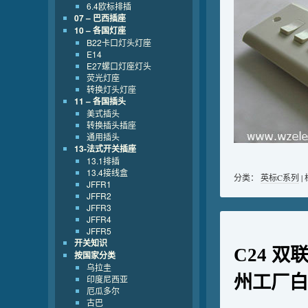
6.4欧标排插
07 – 巴西插座
10 – 各国灯座
B22卡口灯头灯座
E14
E27螺口灯座灯头
荧光灯座
转换灯头灯座
11 – 各国插头
美式插头
转换插头插座
通用插头
13-法式开关插座
13.1排插
13.4接线盒
分类：
英标C系列
|
JFFR1
JFFR2
JFFR3
JFFR4
JFFR5
开关知识
C24 双
按国家分类
乌拉圭
州工厂白
印度尼西亚
厄瓜多尔
古巴