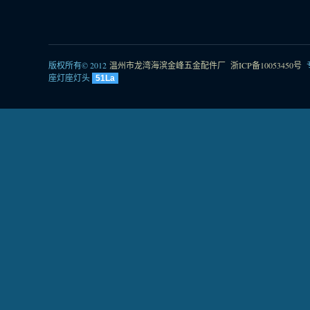
版权所有© 2012
温州市龙湾海滨金峰五金配件厂
浙ICP备10053450号
座灯座灯头
51La