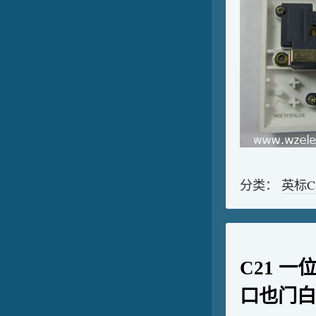
分类：
英标
C21 
口也门白