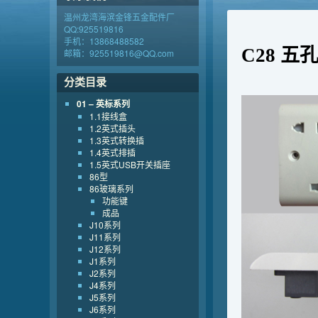
温州龙湾海滨金锋五金配件厂
QQ:925519816
手机：13868488582
C28 
邮箱：925519816@QQ.com
分类目录
01 – 英标系列
1.1接线盒
1.2英式插头
1.3英式转换插
1.4英式排插
1.5英式USB开关插座
86型
86玻璃系列
功能键
成品
J10系列
J11系列
J12系列
J1系列
J2系列
J4系列
J5系列
J6系列