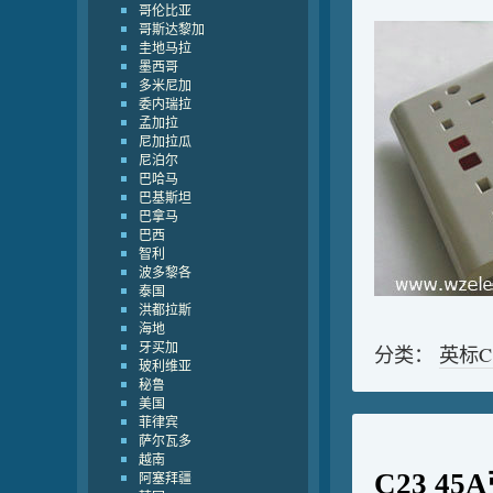
哥伦比亚
哥斯达黎加
圭地马拉
墨西哥
多米尼加
委内瑞拉
孟加拉
尼加拉瓜
尼泊尔
巴哈马
巴基斯坦
巴拿马
巴西
智利
波多黎各
泰国
洪都拉斯
海地
牙买加
分类：
英标
玻利维亚
秘鲁
美国
菲律宾
萨尔瓦多
越南
阿塞拜疆
C23 4