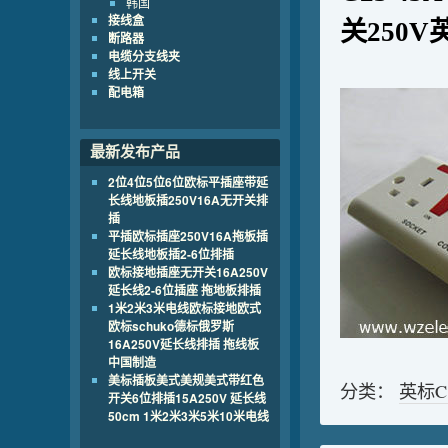
韩国
接线盒
关250
断路器
电缆分支线夹
线上开关
配电箱
最新发布产品
2位4位5位6位欧标平插座带延
长线地板插250V16A无开关排
插
平插欧标插座250V16A拖板插
延长线地板插2-6位排插
欧标接地插座无开关16A250V
延长线2-6位插座 拖地板排插
1米2米3米电线欧标接地欧式
欧标schuko德标俄罗斯
16A250V延长线排插 拖线板
中国制造
美标插板美式美规美式带红色
分类：
英标
开关6位排插15A250V 延长线
50cm 1米2米3米5米10米电线