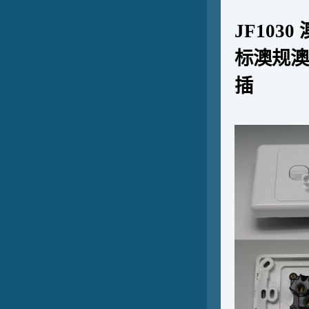
JF103
标澳规澳
插