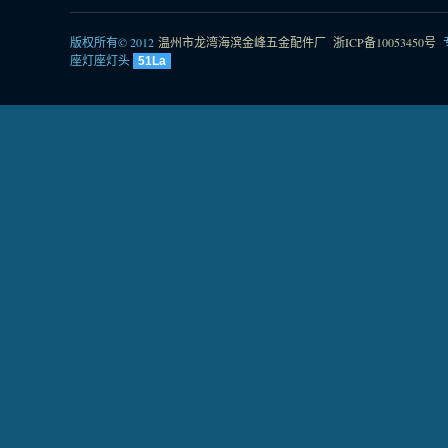
版权所有© 2012
温州市龙湾海滨金峰五金配件厂
浙ICP备10053450号
座灯座灯头
51La