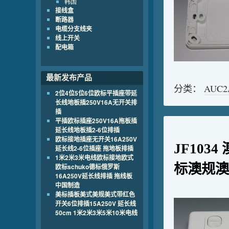
韩国
接线盒
断路器
电缆分支线夹
线上开关
配电箱
最新发布产品
分类：
AUC
2位4位5位6位欧标平插座带延
长线地板插250V16A无开关排
插
平插欧标插座250V16A拖板插
延长线地板插2-6位排插
欧标接地插座无开关16A250V
JF103
延长线2-6位插座 拖地板排插
1米2米3米电线欧标接地欧式
标澳规澳
欧标schuko德标俄罗斯
16A250V延长线排插 拖线板
中国制造
美标插板美式美规美式带红色
开关6位排插15A250V 延长线
50cm 1米2米3米5米10米电线