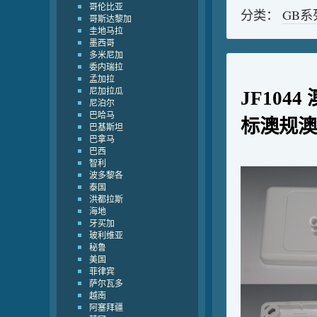
哥伦比亚
分类：
GB系
哥斯达黎加
圭地马拉
墨西哥
多米尼加
委内瑞拉
孟加拉
尼加拉瓜
JF104
尼泊尔
巴哈马
标澳规澳
巴基斯坦
巴拿马
巴西
智利
波多黎各
泰国
洪都拉斯
海地
牙买加
玻利维亚
秘鲁
美国
菲律宾
萨尔瓦多
越南
阿塞拜疆