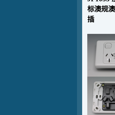
标澳规澳
插