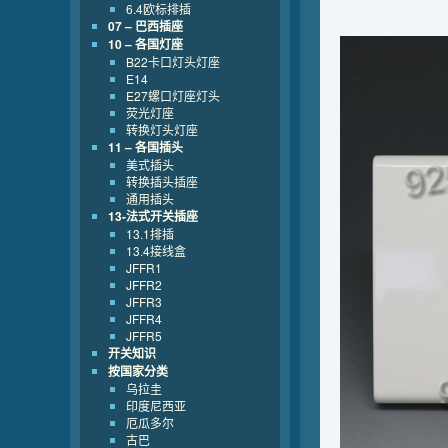
6.4欧标排插
07 – 巴西插座
10 – 各国灯座
B22卡口灯头灯座
E14
E27螺口灯座灯头
荧光灯座
转换灯头灯座
11 – 各国插头
美式插头
转换插头插座
通用插头
13-法式开关插座
13.1排插
13.4接线盒
JFFR1
JFFR2
JFFR3
JFFR4
JFFR5
开关知识
按国家分类
乌拉圭
印度尼西亚
厄瓜多尔
古巴