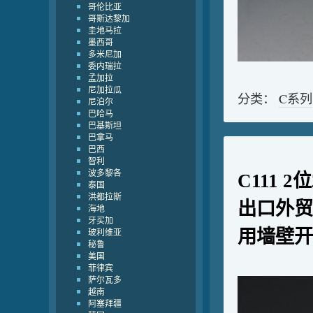
哥伦比亚
哥斯达黎加
圭地马拉
墨西哥
多米尼加
委内瑞拉
孟加拉
尼加拉瓜
分类：
C系列
尼泊尔
巴哈马
巴基斯坦
巴拿马
巴西
智利
波多黎各
C111 
泰国
洪都拉斯
出口外贸
海地
牙买加
玻利维亚
用墙壁开
秘鲁
美国
菲律宾
萨尔瓦多
越南
阿塞拜疆