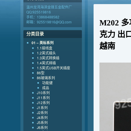
温州龙湾海滨金锋五金配件厂
QQ:925519816
手机：13868488582
M202
邮箱：925519816@QQ.com
克力 出
分类目录
01 – 英标系列
越南
1.1接线盒
1.2英式插头
1.3英式转换插
1.4英式排插
1.5英式USB开关插座
86型
86玻璃系列
功能键
成品
J10系列
J11系列
J12系列
J1系列
J2系列
J4系列
J5系列
J6系列